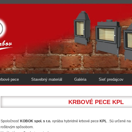
rbové pece
Stavebný materiál
Galéria
Sieť predajcov
KRBOVÉ PECE KPL
Spoločnosť
KOBOK spol. s r.o.
vyrába hybridné krbové pece
KPL
. Sú určené na
roštovým
spôsobom.