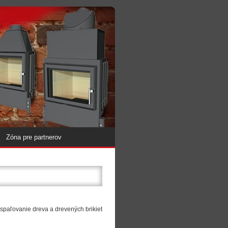
Zóna pre partnerov
 spaľovanie dreva a drevených brikiet