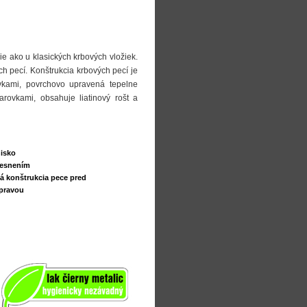
e ako u klasických krbových vložiek.
 pecí. Konštrukcia krbových pecí je
kami, povrchovo upravená tepelne
rovkami, obsahuje liatinový rošt a
isko
 tesnením
á konštrukcia pece pred
pravou