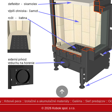
y
::
Krbové pece
::
Izolačné a akumulačné materiály
::
Galéria
::
Sieť predajcov
::
Oc
© 2026 Kobok spol. s r.o.