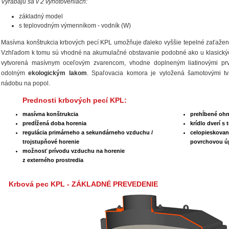
Vyrábajú sa v 2 vyhotoveniach:
základný model
s teplovodným výmenníkom - vodník (W)
Masívna konštrukcia krbových pecí KPL umožňuje ďaleko vyššie tepelné zaťaženi
Vzhľadom k tomu sú vhodné na akumulačné obstavanie podobné ako u klasických
vytvorená masívnym oceľovým zvarencom, vhodne doplneným liatinovými prv
odolným
ekologickým lakom
. Spaľovacia komora je vyložená šamotovými tva
nádobu na popol.
Prednosti krbových pecí KPL:
masívna konštrukcia
prehĺbené ohn
predĺžená doba horenia
krídlo dverí s
regulácia primárneho a sekundárneho vzduchu /
celopieskovan
trojstupňové horenie
povrchovou ú
možnosť prívodu vzduchu na horenie
z externého prostredia
Krbová pec KPL - ZÁKLADNÉ PREVEDENIE