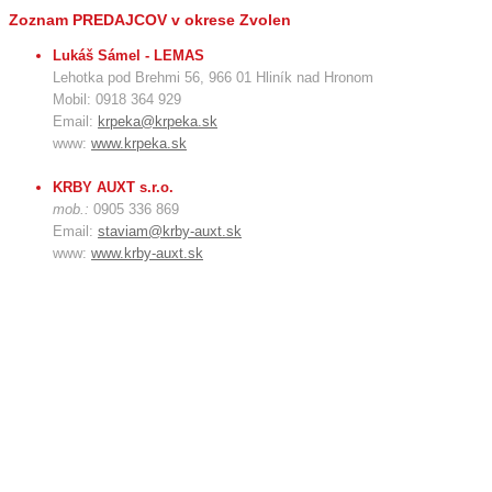
Zoznam PREDAJCOV v okrese Zvolen
Lukáš Sámel - LEMAS
Lehotka pod Brehmi 56, 966 01 Hliník nad Hronom
Mobil: 0918 364 929
Email:
krpeka@krpeka.sk
www:
www.krpeka.sk
KRBY AUXT s.r.o.
mob.:
0905 336 869
Email:
staviam@krby-auxt.sk
www:
www.krby-auxt.sk