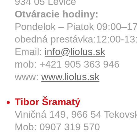
934 05 Levice
Otváracie hodiny:
Pondelok – Piatok 09:00–1
obedná prestávka:12:00-13
Email:
info@liolus.sk
mob: +421 905 363 946
www:
www.liolus.sk
Tibor Šramatý
Viničná 149, 966 54 Tekov
Mob: 0907 319 570